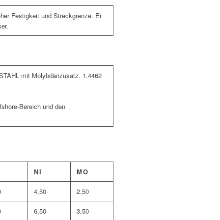
oher Festigkeit und Streckgrenze. Er
er.
X-STAHL mit Molybdänzusatz. 1.4462
ffshore-Bereich und den
NI
MO
0
4,50
2,50
0
6,50
3,50