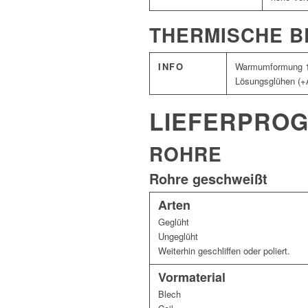
THERMISCHE 
INFO
Warmumformung 12
Lösungsglühen (+A
LIEFERPRO
ROHRE
Rohre geschweißt
Arten
Geglüht
Ungeglüht
Weiterhin geschliffen oder poliert.
Vormaterial
Blech