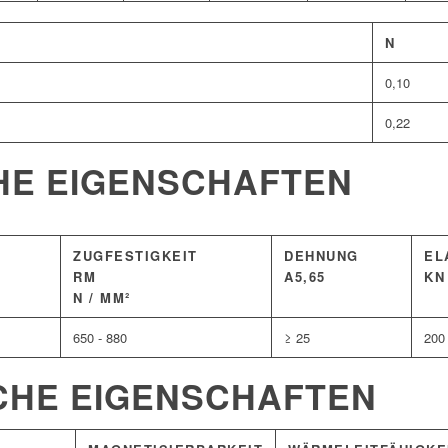
N
0,10
0,22
HE EIGENSCHAFTEN
ZUGFESTIGKEIT
DEHNUNG
EL
RM
A5,65
KN
N / MM²
650 - 880
≥ 25
200
CHE EIGENSCHAFTEN