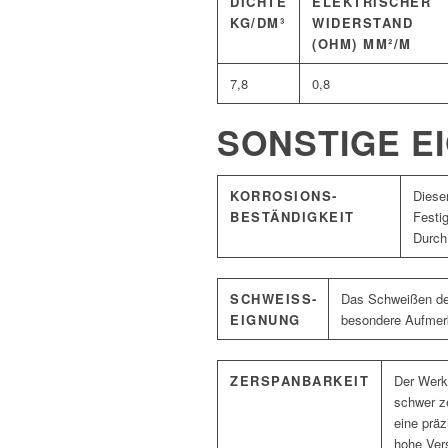
DICHTE
ELEKTRISCHER
KG/DM³
WIDERSTAND
(OHM) MM²/M
7,8
0,8
SONSTIGE E
KORROSIONS­
Dieser
BESTÄNDIGKEIT
Festig
Durch
SCHWEISS­E
Das Schweißen des 
IGNUNG
besondere Aufmerk
ZERSPANBARKEIT
Der Werks
schwer ze
eine präz
hohe Vers