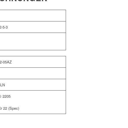
-5-3
2-05AZ
8LN
© 2205
r 22 (Spec)