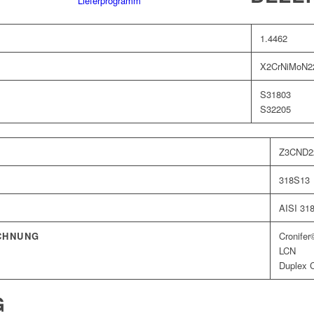
Lieferprogramm
1.4462
X2CrNiMoN22
S31803
S32205
Z3CND2
318S13
AISI 31
CHNUNG
Cronifer
LCN
Duplex C
G