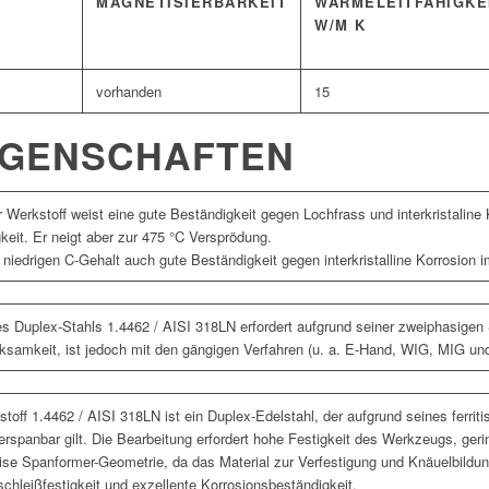
MAGNETISIERBARKEIT
WÄRMELEITFÄHIGKE
W/M K
vorhanden
15
IGENSCHAFTEN
 Werkstoff weist eine gute Beständigkeit gegen Lochfrass und interkristaline 
keit. Er neigt aber zur 475 °C Versprödung.
 niedrigen C-Gehalt auch gute Beständigkeit gegen interkristalline Korrosion
Duplex-Stahls 1.4462 / AISI 318LN erfordert aufgrund seiner zweiphasigen St
samkeit, ist jedoch mit den gängigen Verfahren (u. a. E-Hand, WIG, MIG u
toff 1.4462 / AISI 318LN ist ein Duplex-Edelstahl, der aufgrund seines ferrit
rspanbar gilt. Die Bearbeitung erfordert hohe Festigkeit des Werkzeugs, ger
ise Spanformer-Geometrie, da das Material zur Verfestigung und Knäuelbildun
chleißfestigkeit und exzellente Korrosionsbeständigkeit.