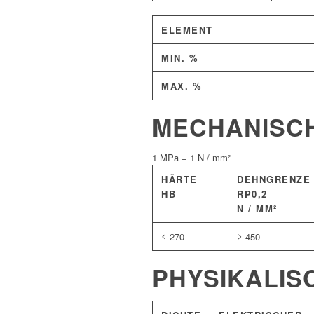
ELEMENT
MIN. %
MAX. %
MECHANISC
1 MPa = 1 N / mm²
HÄRTE
DEHNGRENZE
HB
RP0,2
N / MM²
≤ 270
≥ 450
PHYSIKALIS