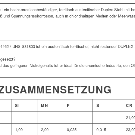
 ein hochkorrosionsbeständiger, ferritisch-austenitischer Duplex-Stahl mit h
aß und Spannungsrisskorrosion, auch in chloridhaltigen Medien oder Meerwass
4462 / UNS S31803 ist ein austenitisch-ferritischer, nicht rostender DUPLE
ngesetzt?
des geringeren Nickelgehalts ist er ideal für die chemische Industrie, den O
 ZUSAMMENSETZUNG
SI
MN
P
S
CR
21,0
1,00
2,00
0,035
0,015
23,0