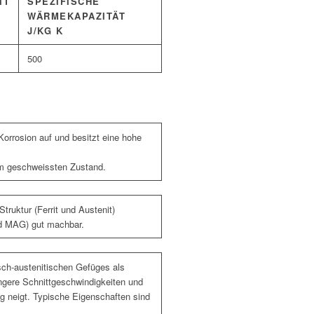
IT
SPEZIFISCHE
WÄRMEKAPAZITÄT
J/KG K
500
Korrosion auf und besitzt eine hohe
 im geschweissten Zustand.
ruktur (Ferrit und Austenit)
nd MAG) gut machbar.
isch-austenitischen Gefüges als
ingere Schnittgeschwindigkeiten und
g neigt. Typische Eigenschaften sind