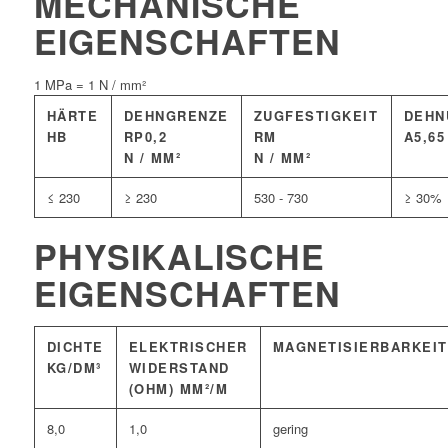
MECHANISCHE
EIGENSCHAFTEN
1 MPa = 1 N / mm²
HÄRTE
DEHNGRENZE
ZUGFESTIGKEIT
DEHN
HB
RP0,2
RM
A5,65
N / MM²
N / MM²
≤ 230
≥ 230
530 - 730
≥ 30%
PHYSIKALISCHE
EIGENSCHAFTEN
DICHTE
ELEKTRISCHER
MAGNETISIERBARKEIT
KG/DM³
WIDERSTAND
(OHM) MM²/M
8,0
1,0
gering