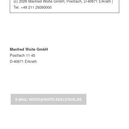
(c) 2026 Manfred Woite GmbH, Postfach, D-40671 Erkrath |
Tel. +49 211 29260000
Manfred Woite GmbH
Postfach 11 45
D-40671 Erkrath
E-MAIL: WOITE@WOITE-EDELSTAHL.DE