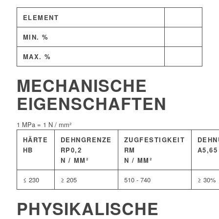
ELEMENT
MIN. %
MAX. %
MECHANISCHE
EIGENSCHAFTEN
1 MPa = 1 N / mm²
HÄRTE
DEHNGRENZE
ZUGFESTIGKEIT
DEHN
HB
RP0,2
RM
A5,65
N / MM²
N / MM²
≤ 230
≥ 205
510 - 740
≥ 30%
PHYSIKALISCHE