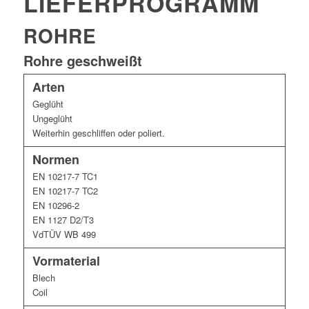
LIEFERPROGRAMM
ROHRE
Rohre geschweißt
Arten
Geglüht
Ungeglüht
Weiterhin geschliffen oder poliert.
Normen
EN 10217-7 TC1
EN 10217-7 TC2
EN 10296-2
EN 1127 D2/T3
VdTÜV WB 499
Vormaterial
Blech
Coil