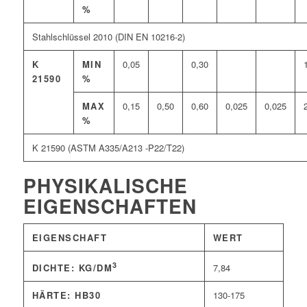
%
Stahlschlüssel 2010 (DIN EN 10216-2)
K
MIN
0,05
0,30
21590
%
MAX
0,15
0,50
0,60
0,025
0,025
%
K 21590 (ASTM A335/A213 -P22/T22)
PHYSIKALISCHE
EIGENSCHAFTEN
EIGENSCHAFT
WERT
3
7,84
DICHTE: KG/DM
HÄRTE: HB30
130-175