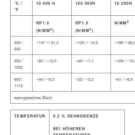
°C /
10 000 H
100 000H
10 000H
°F
2
RP1.0
RP1.0
N/MM
2
2
(N/MM
)
(N/MM
)
500 /
~147 ~/ 21,3
~103 /~ 14,9
~196 /~28,
932
550 /
~83 / ~12,0
~49 / ~7,1
~108 / ~15,
1022
600 /
~44 / ~6,3
~22 / ~3,2
~61 / ~8,8
1112
warmgewalztes Blech
TEMPERATUR
0,2 % DEHNGRENZE
BEI HÖHEREN
TEMPERATUREN