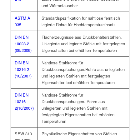
und Wärmetauscher
ASTM A
Standardspezifikation für nahtlose ferritisch
335
legierte Rohre für Hochtemperatureinsatz
DIN EN
Flacherzeugnisse aus Druckbehälterstählen.
10028-2
Unlegierte und legierte Stähle mit festgelegten
(09/2009)
Eigenschaften bei erhöhten Temperaturen
DIN EN
Nahtlose Stahlrohre für
10216-2
Druckbeanspruchungen.Rohre aus unlegierten
(10/2007)
und legierten Stählen mit festgelegten
Eigenschften bei erhöhten Temperaturen
DIN EN
Nahtlose Stahlrohre für
10216-
Druckbeanspruchungen. Rohre aus
2(10/2007)
unlegierten und legierten Stählen mit
festgelegten Eigenschaften bei erhöhten
Temperaturen
SEW 310
Physikalische Eigenschaften von Stählen