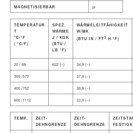
MAGNETISIERBAR
ja
TEMPERATUR
SPEZ.
WÄRMELEITFÄHIGKEIT
T
WÄRME
W/MK
°C/°F
J / KGK
2
(BTU·IN / FT
·H·°F)
( °C/F)
(BTU /
LB °F)
20 / 68
622 (--)
34,9 (--)
300 /572
37,8 (--)
400 /752
36,6 (--)
600 /1112
33,6 (--)
TEMP.
ZEIT-
ZEIT-
ZEITSTA
DEHNGRENZE
DEHNGRENZE
FESTIGK