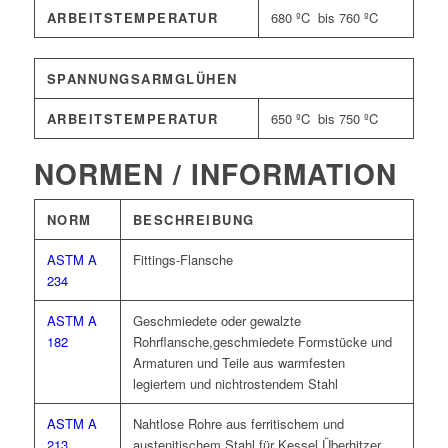
ARBEITSTEMPERATUR
680 ºC bis 760 ºC
SPANNUNGSARMGLÜHEN
ARBEITSTEMPERATUR
650 ºC bis 750 ºC
NORMEN / INFORMATION
NORM
BESCHREIBUNG
ASTM A
Fittings-Flansche
234
ASTM A
Geschmiedete oder gewalzte
182
Rohrflansche,geschmiedete Formstücke und
Armaturen und Teile aus warmfesten
legiertem und nichtrostendem Stahl
ASTM A
Nahtlose Rohre aus ferritischem und
213
austenitischem Stahl für Kessel,Überhitzer