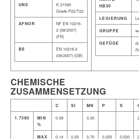
UNS
K 21590
HB30
Grade P22/T22
LEGIERUNG
Le
AFNOR
NF EN 10216-
2 (08/2007)
GRUPPE
wa
(FR)
GEFÜGE
d
BS
EN 10216-2
(f
(08/2007) (GB)
CHEMISCHE
ZUSAMMENSETZUNG
C
SI
MN
P
S
1.7380
MIN
0,08
0,30
%
MAX
0,14
0,50
0,70
0,025
0,020