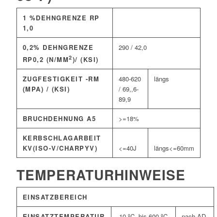
1 %DEHNGRENZE RP
1,0
0,2% DEHNGRENZE
290 / 42,0
2
RP0,2 (N/MM
)/ (KSI)
ZUGFESTIGKEIT -RM
480-620
längs
(MPA) / (KSI)
/ 69,,6-
89,9
BRUCHDEHNUNG A5
>=18%
KERBSCHLAGARBEIT
KV(ISO-V/CHARPYV)
<=40J
längs<=60mm
TEMPERATURHINWEISE
EINSATZBEREICH
EINSATZTEMPERATUR
-10 ºC bis 600 ºC
nach AD-