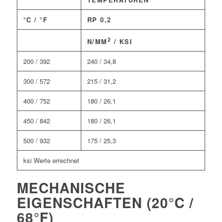
°C / °F
RP 0,2
2
N/MM
/ KSI
200 / 392
240 / 34,8
300 / 572
215 / 31,2
400 / 752
180 / 26,1
450 / 842
180 / 26,1
500 / 932
175 / 25,3
ksi Werte errechnet
MECHANISCHE
EIGENSCHAFTEN (20°C /
68°F)