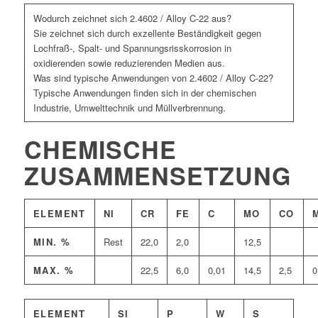
Wodurch zeichnet sich 2.4602 / Alloy C-22 aus?
Sie zeichnet sich durch exzellente Beständigkeit gegen
Lochfraß-, Spalt- und Spannungsrisskorrosion in
oxidierenden sowie reduzierenden Medien aus.
Was sind typische Anwendungen von 2.4602 / Alloy C-22?
Typische Anwendungen finden sich in der chemischen
Industrie, Umwelttechnik und Müllverbrennung.
CHEMISCHE
ZUSAMMENSETZUNG
ELEMENT
NI
CR
FE
C
MO
CO
MIN. %
Rest
22,0
2,0
12,5
MAX. %
22,5
6,0
0,01
14,5
2,5
0
ELEMENT
SI
P
W
S