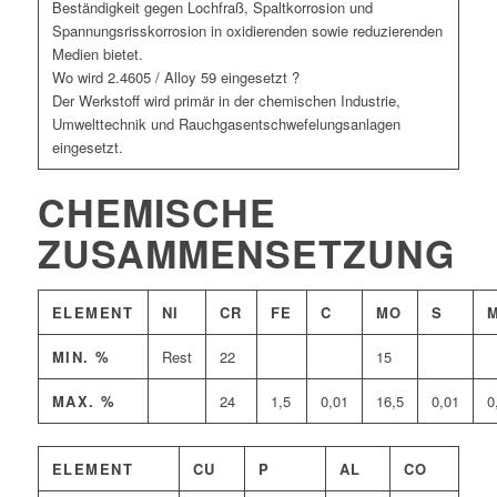
Beständigkeit gegen Lochfraß, Spaltkorrosion und
Spannungsrisskorrosion in oxidierenden sowie reduzierenden
Medien bietet.
Wo wird 2.4605 / Alloy 59 eingesetzt ?
Der Werkstoff wird primär in der chemischen Industrie,
Umwelttechnik und Rauchgasentschwefelungsanlagen
eingesetzt.
CHEMISCHE
ZUSAMMENSETZUNG
ELEMENT
NI
CR
FE
C
MO
S
MIN. %
Rest
22
15
MAX. %
24
1,5
0,01
16,5
0,01
0
ELEMENT
CU
P
AL
CO