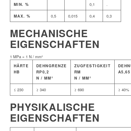
MIN. %
0,1
.
MAX. %
0,5
0,015
0,4
0,3
MECHANISCHE
EIGENSCHAFTEN
1 MPa = 1 N / mm²
HÄRTE
DEHNGRENZE
ZUGFESTIGKEIT
DEHN
HB
RP0,2
RM
A5,65
N / MM²
N / MM²
≤ 230
≥ 340
≥ 690
≥ 40%
PHYSIKALISCHE
EIGENSCHAFTEN