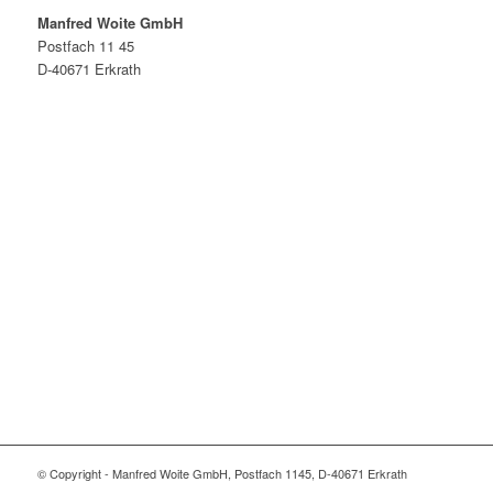
Manfred Woite GmbH
Postfach 11 45
D-40671 Erkrath
E-MAIL: woite@woite-edelstahl.de
Telefon: +49 (0) 211 29260000
© Copyright - Manfred Woite GmbH, Postfach 1145, D-40671 Erkrath