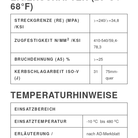
68°F)
STRECKGRENZE (RE) (MPA)
>=240/>=34,8
/KSI
2
410-540/59,4-
ZUGFESTIGKEIT N/MM
/KSI
78,3
BRUCHDEHNUNG (A5) %
>=25
KERBSCHLAGARBEIT ISO-V
31
75mm-
(J)
quer
TEMPERATURHINWEISE
EINSATZBEREICH
EINSATZTEMPERATUR
-10 ºC bis 480 ºC
ERLÄUTERUNG /
nach AD-Merkblatt