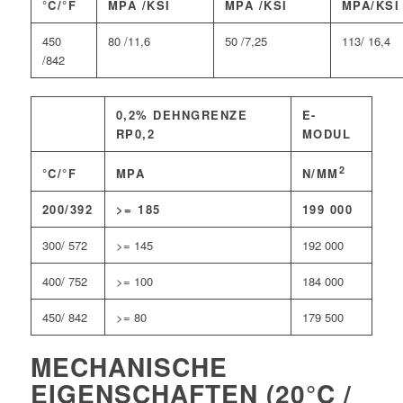
°C/°F
MPA /KSI
MPA /KSI
MPA/KSI
450
80 /11,6
50 /7,25
113/ 16,4
/842
0,2% DEHNGRENZE
E-
RP0,2
MODUL
2
°C/°F
MPA
N/MM
200/392
>= 185
199 000
300/ 572
>= 145
192 000
400/ 752
>= 100
184 000
450/ 842
>= 80
179 500
MECHANISCHE
EIGENSCHAFTEN (20°C /