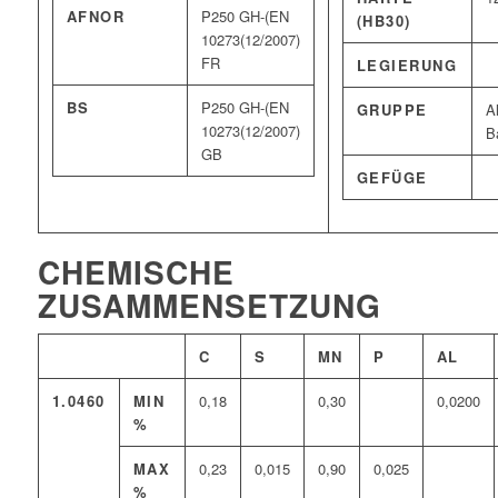
AFNOR
P250 GH-(EN
(HB30)
10273(12/2007)
FR
LEGIERUNG
BS
P250 GH-(EN
GRUPPE
A
10273(12/2007)
B
GB
GEFÜGE
CHEMISCHE
ZUSAMMENSETZUNG
C
S
MN
P
AL
1.0460
MIN
0,18
0,30
0,0200
%
MAX
0,23
0,015
0,90
0,025
%