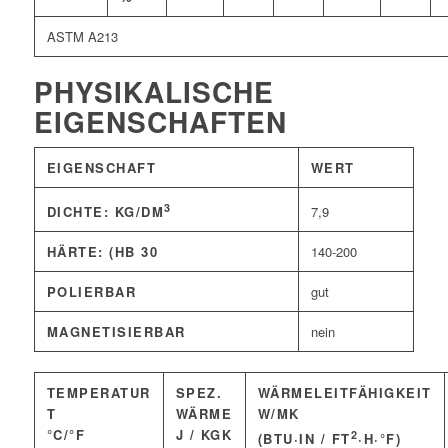
ASTM A213
PHYSIKALISCHE
EIGENSCHAFTEN
EIGENSCHAFT
WERT
3
7,9
DICHTE: KG/DM
HÄRTE: (HB 30
140-200
POLIERBAR
gut
MAGNETISIERBAR
nein
TEMPERATUR
SPEZ.
WÄRMELEITFÄHIGKEIT
T
WÄRME
W/MK
°C/°F
J / KGK
2
(BTU·IN / FT
·H·°F)