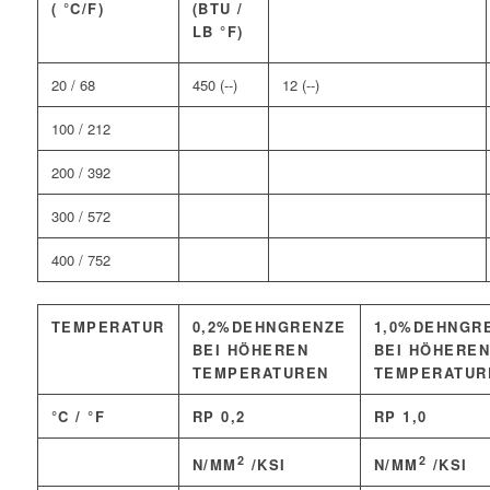
( °C/F)
(BTU /
LB °F)
20 / 68
450 (--)
12 (--)
100 / 212
200 / 392
300 / 572
400 / 752
TEMPERATUR
0,2%DEHNGRENZE
1,0%DEHNGR
BEI HÖHEREN
BEI HÖHERE
TEMPERATUREN
TEMPERATUR
°C / °F
RP 0,2
RP 1,0
2
2
N/MM
/KSI
N/MM
/KSI