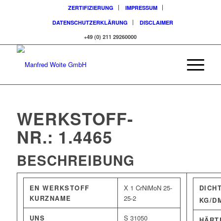
ZERTIFIZIERUNG
IMPRESSUM
DATENSCHUTZERKLÄRUNG
DISCLAIMER
+49 (0) 211 29260000
WERKSTOFF-
NR.: 1.4465
BESCHREIBUNG
EN WERKSTOFF
X 1 CrNiMoN 25-
DICH
KURZNAME
25-2
KG/D
UNS
S 31050
HÄRT