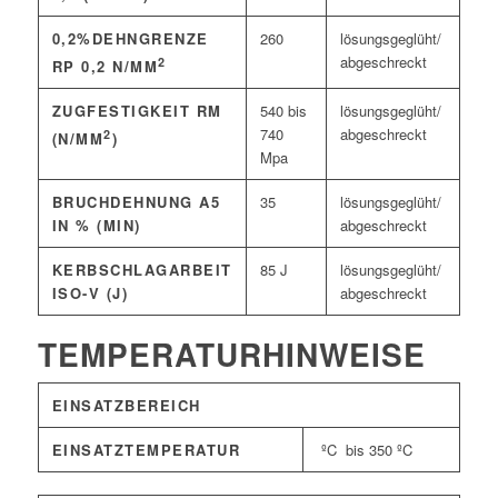
0,2%DEHNGRENZE
260
lösungsgeglüht/
abgeschreckt
2
RP 0,2 N/MM
ZUGFESTIGKEIT RM
540 bis
lösungsgeglüht/
740
abgeschreckt
2
(N/MM
)
Mpa
BRUCHDEHNUNG A5
35
lösungsgeglüht/
IN % (MIN)
abgeschreckt
KERBSCHLAGARBEIT
85 J
lösungsgeglüht/
ISO-V (J)
abgeschreckt
TEMPERATURHINWEISE
EINSATZBEREICH
EINSATZTEMPERATUR
ºC bis 350 ºC