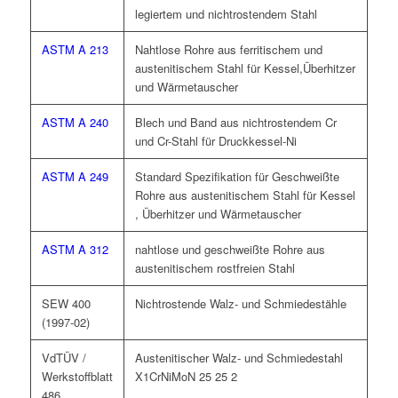
legiertem und nichtrostendem Stahl
ASTM A 213
Nahtlose Rohre aus ferritischem und
austenitischem Stahl für Kessel,Überhitzer
und Wärmetauscher
ASTM A 240
Blech und Band aus nichtrostendem Cr
und Cr-Stahl für Druckkessel-Ni
ASTM A 249
Standard Spezifikation für Geschweißte
Rohre aus austenitischem Stahl für Kessel
, Überhitzer und Wärmetauscher
ASTM A 312
nahtlose und geschweißte Rohre aus
austenitischem rostfreien Stahl
SEW 400
Nichtrostende Walz- und Schmiedestähle
(1997-02)
VdTÜV /
Austenitischer Walz- und Schmiedestahl
Werkstoffblatt
X1CrNiMoN 25 25 2
486