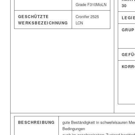
Grade F310MoLN
30
GESCHÜTZTE
Cronifer 2525
LEGI
WERKSBEZEICHNUNG
LCN
GRUP
GEFÜ
KORR
BESCHREIBUNG
gute Beständigkeit in schwefelsauren Me
Bedingungen
auch im geschweisstem Zustand beständig 