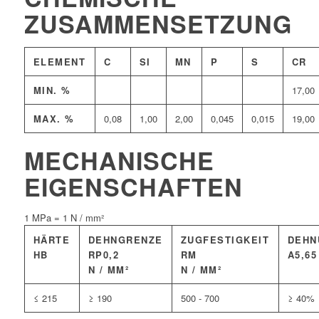
ZUSAMMENSETZUNG
ELEMENT
C
SI
MN
P
S
CR
MIN. %
17,00
MAX. %
0,08
1,00
2,00
0,045
0,015
19,00
MECHANISCHE
EIGENSCHAFTEN
1 MPa = 1 N / mm²
HÄRTE
DEHNGRENZE
ZUGFESTIGKEIT
DEHN
HB
RP0,2
RM
A5,65
N / MM²
N / MM²
≤ 215
≥ 190
500 - 700
≥ 40%