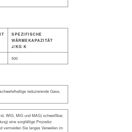
IT
SPEZIFISCHE
WÄRMEKAPAZITÄT
J/KG K
500
 schwefelhaltige reduzierende Gase,
E-Hand, WIG, MIG und MAG) schweißbar,
ng) eine sorgfältige Prozedur.
nd vermeiden Sie langes Verweilen im