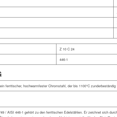
Z 10 C 24
446-1
G
 ein ferritischer, hochwarmfester Chromstahl, der bis 1100°C zunderbeständig i
49 / AISI 446-1 gehört zu den ferritischen Edelstählen. Er zeichnet sich dur