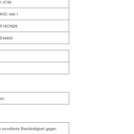
1.4749
AISI 446-1
X18CrN28
S44600
st.
ch exzellente Beständigkeit gegen