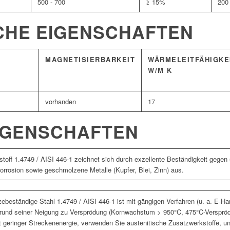
500 - 700
≥ 15%
200
CHE EIGENSCHAFTEN
MAGNETISIERBARKEIT
WÄRMELEITFÄHIGKE
W/M K
vorhanden
17
IGENSCHAFTEN
toff 1.4749 / AISI 446-1 zeichnet sich durch exzellente Beständigkeit gegen
rrosion sowie geschmolzene Metalle (Kupfer, Blei, Zinn) aus.
itzebeständige Stahl 1.4749 / AISI 446-1 ist mit gängigen Verfahren (u. a. 
fgrund seiner Neigung zu Versprödung (Kornwachstum > 950°C, 475°C-Versprödu
 geringer Streckenenergie, verwenden Sie austenitische Zusatzwerkstoffe, u