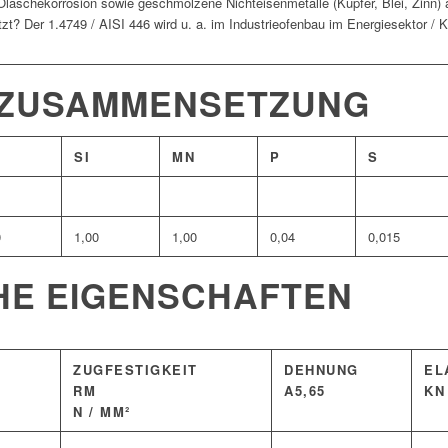
Ölaschekorrosion sowie geschmolzene Nichteisenmetalle (Kupfer, Blei, Zinn) 
zt? Der 1.4749 / AISI 446 wird u. a. im Industrieofenbau im Energiesektor / 
 ZUSAMMENSETZUNG
SI
MN
P
S
0
1,00
1,00
0,04
0,015
HE EIGENSCHAFTEN
ZUGFESTIGKEIT
DEHNUNG
EL
RM
A5,65
KN
N / MM²