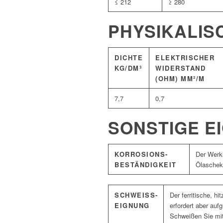
≤ 212
≥ 280
PHYSIKALIS
DICHTE
ELEKTRISCHER
KG/DM³
WIDERSTAND
(OHM) MM²/M
7,7
0,7
SONSTIGE E
KORROSIONS­
Der Werks
BESTÄNDIGKEIT
Ölascheko
SCHWEISS­E
Der ferritische, h
IGNUNG
erfordert aber au
Schweißen Sie mit