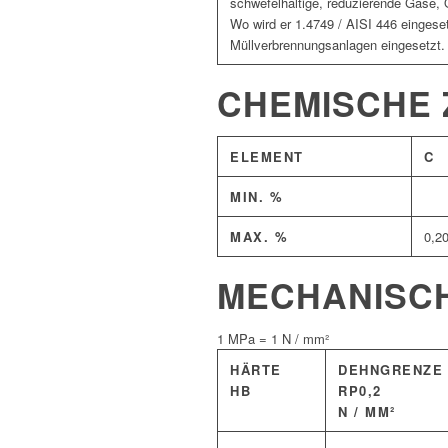
schwefelhaltige, reduzierende Gase, 
Wo wird er 1.4749 / AISI 446 eingeset
Müllverbrennungsanlagen eingesetzt.
CHEMISCHE
ELEMENT
C
MIN. %
MAX. %
0,2
MECHANISC
1 MPa = 1 N / mm²
HÄRTE
DEHNGRENZE
HB
RP0,2
N / MM²