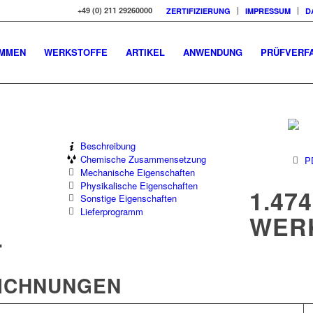
+49 (0) 211 29260000
ZERTIFIZIERUNG
IMPRESSUM
D
OMMEN
WERKSTOFFE
ARTIKEL
ANWENDUNG
PRÜFVERF
Beschreibung
Chemische Zusammensetzung
P
Mechanische Eigenschaften
Physikalische Eigenschaften
1.474
Sonstige Eigenschaften
Lieferprogramm
WER
T
EICHNUNGEN