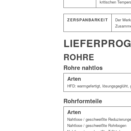
kritischen Tempera
ZERSPANBARKEIT
Der Werks
Zusammen
LIEFERPRO
ROHRE
Rohre nahtlos
Arten
HFD: warmgefertigt, lösungsgeglüht, 
Rohrformteile
Arten
Nahtlose / geschweißte Reduzierung
Nahtlose / geschweißte Rohrbogen