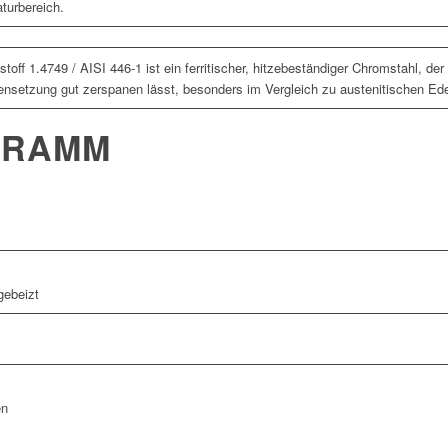
turbereich.
toff 1.4749 / AISI 446-1 ist ein ferritischer, hitzebeständiger Chromstahl, der
setzung gut zerspanen lässt, besonders im Vergleich zu austenitischen Edel
GRAMM
gebeizt
en