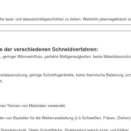
che laser- und wasserstrahlgeschnitten zu liefern. Weiterhin plasmagebrannt o
ile der verschiedenen Schneidverfahren:
t, geringer Wärmeeinfluss, perfekte Maßgenauigkeiten, beste Materialausnutz
rialausnutzung, geringe Schnittfugenbreite, keine thermische Belastung, sch
h.
einen Trennen von Materialen verwendet.
den von Bauteilen für die Weiterverarbeitung (z.b Schweißen, Fräsen, Drehen)
 Standartschnitt. Glatte Schnittfläche, Strahlverlauf jedoch sicht- und fühlbar.