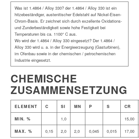
Was ist 1.4864 / Alloy 330? der 1.4864 / Alloy 330 ist ein
hitzebeständiger, austenitischer Edelstahl auf Nickel-Eisen-
Chrom-Basis. Er zeichnet sich durch exzellente Oxidations-
und Zunderbeständigkeit sowie hohe Festigkeit bei
Temperaturen bis ca. 1100° C aus.
Wo wird der 1.4864 / Alloy 330 eingesetzt? Der 1.4864 /
Alloy 330 wird u. a. in der Energieerzeugung (Gasturbinen),
im Ofenbau sowie in der chemischen / petrochemischen
Industrie eingesetzt.
CHEMISCHE
ZUSAMMENSETZUNG
ELEMENT
C
SI
MN
P
S
CR
MIN. %
1,0
15,00
MAX. %
0,15
2,0
2,0
0,045
0,015
17,00