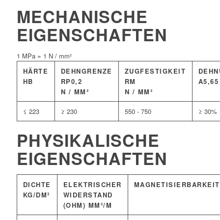
MECHANISCHE
EIGENSCHAFTEN
1 MPa = 1 N / mm²
HÄRTE
DEHNGRENZE
ZUGFESTIGKEIT
DEHN
HB
RP0,2
RM
A5,65
N / MM²
N / MM²
≤ 223
≥ 230
550 - 750
≥ 30%
PHYSIKALISCHE
EIGENSCHAFTEN
DICHTE
ELEKTRISCHER
MAGNETISIERBARKEIT
KG/DM³
WIDERSTAND
(OHM) MM²/M