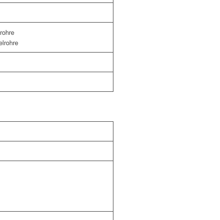
rohre
elrohre