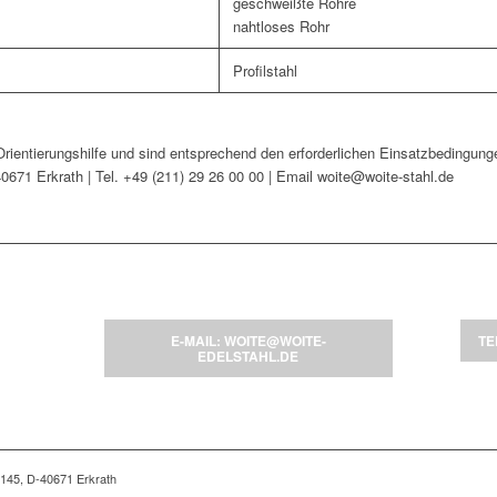
geschweißte Rohre
nahtloses Rohr
Profilstahl
rientierungshilfe und sind entsprechend den erforderlichen Einsatzbedingung
671 Erkrath | Tel. +49 (211) 29 26 00 00 | Email woite@woite-stahl.de
E-MAIL: WOITE@WOITE-
TE
EDELSTAHL.DE
145, D-40671 Erkrath