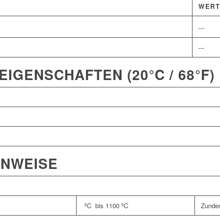
WERT
---
---
IGENSCHAFTEN (20°C / 68°F)
INWEISE
ºC bis 1100 ºC
Zunder