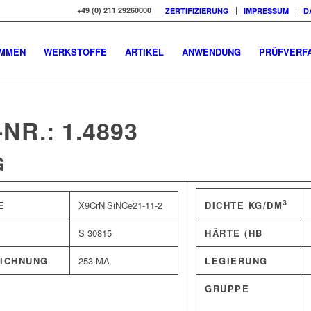
+49 (0) 211 29260000
ZERTIFIZIERUNG
IMPRESSUM
D
OMMEN
WERKSTOFFE
ARTIKEL
ANWENDUNG
PRÜFVERF
R.: 1.4893
G
3
E
X9CrNiSiNCe21-11-2
DICHTE KG/DM
S 30815
HÄRTE (HB
ICHNUNG
253 MA
LEGIERUNG
GRUPPE