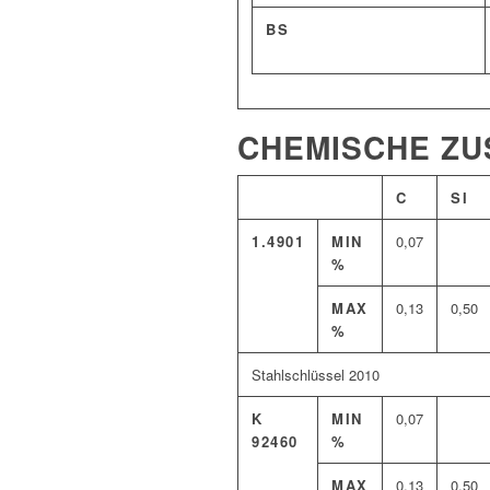
BS
CHEMISCHE Z
C
SI
1.4901
MIN
0,07
%
MAX
0,13
0,50
%
Stahlschlüssel 2010
K
MIN
0,07
92460
%
MAX
0,13
0,50