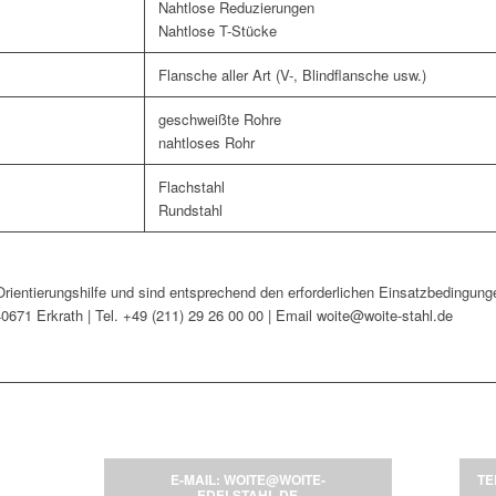
Nahtlose Reduzierungen
Nahtlose T-Stücke
Flansche aller Art (V-, Blindflansche usw.)
geschweißte Rohre
nahtloses Rohr
Flachstahl
Rundstahl
rientierungshilfe und sind entsprechend den erforderlichen Einsatzbedingung
671 Erkrath | Tel. +49 (211) 29 26 00 00 | Email woite@woite-stahl.de
E-MAIL: WOITE@WOITE-
TE
EDELSTAHL.DE