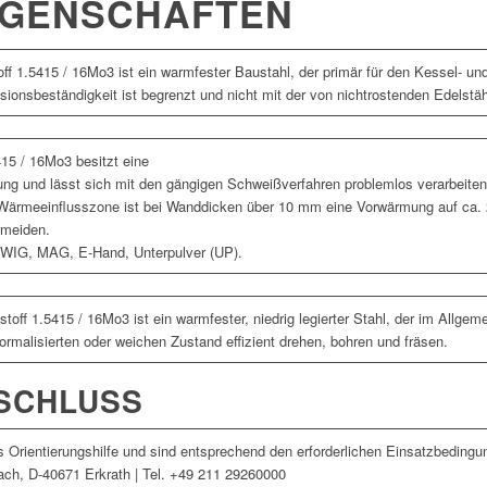
IGENSCHAFTEN
ff 1.5415 / 16Mo3 ist ein warmfester Baustahl, der primär für den Kessel- und
sionsbeständigkeit ist begrenzt und nicht mit der von nichtrostenden Edelstäh
415 / 16Mo3 besitzt eine
ng und lässt sich mit den gängigen Schweißverfahren problemlos verarbeiten
 Wärmeeinflusszone ist bei Wanddicken über 10 mm eine Vorwärmung auf ca. 
rmeiden.
ür WIG, MAG, E-Hand, Unterpulver (UP).
toff 1.5415 / 16Mo3 ist ein warmfester, niedrig legierter Stahl, der im Allgeme
ormalisierten oder weichen Zustand effizient drehen, bohren und fräsen.
SCHLUSS
 Orientierungshilfe und sind entsprechend den erforderlichen Einsatzbedingu
ch, D-40671 Erkrath | Tel. +49 211 29260000