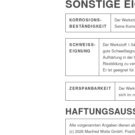
SONSTIGE E
KORROSIONS­
Der Werksto
BESTÄNDIGKEIT
Seine Korro
SCHWEISS­E
Der Werkstoff 1.5
IGNUNG
gute Schweißeignu
Aufhärtung in der
Rissbildung zu ve
Er ist geeignet f
ZERSPANBARKEIT
Der Werks
sich im n
HAFTUNGSAUS
Alle vorgenannten Angaben dienen als
(c) 2026 Manfred Woite GmbH, Postfa