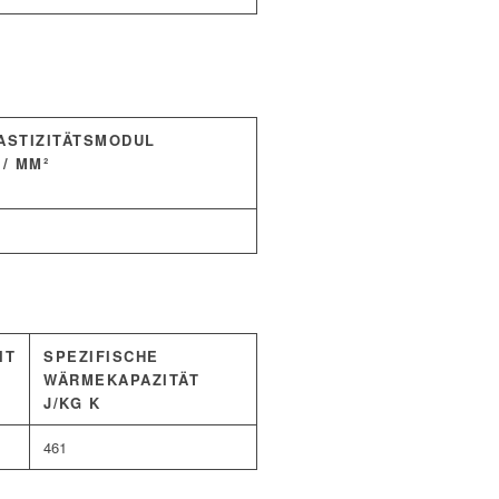
ASTIZITÄTSMODUL
 / MM²
IT
SPEZIFISCHE
WÄRMEKAPAZITÄT
J/KG K
461