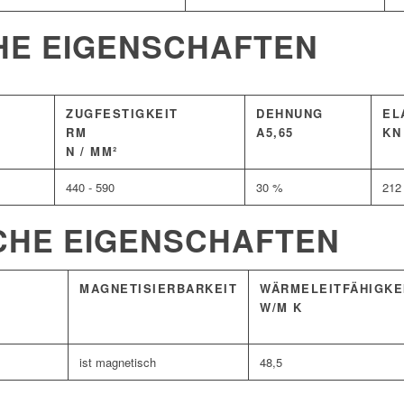
HE EIGENSCHAFTEN
ZUGFESTIGKEIT
DEHNUNG
EL
RM
A5,65
KN
N / MM²
440 - 590
30 %
212
CHE EIGENSCHAFTEN
MAGNETISIERBARKEIT
WÄRMELEITFÄHIGKE
W/M K
ist magnetisch
48,5