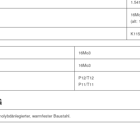
1.54
16M
(alt:
K115
16Mo3
16Mo3
P12/T12
P11/T11
G
molybdänlegierter, warmfester Baustahl.