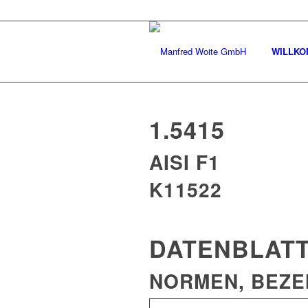
WILLK
1.5415
AISI F1
K11522
DATENBLAT
NORMEN, BEZ