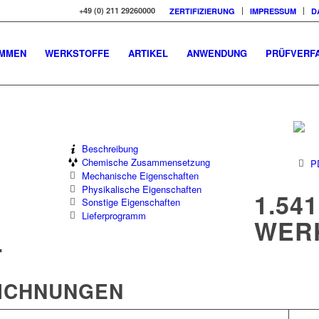
+49 (0) 211 29260000
ZERTIFIZIERUNG
IMPRESSUM
D
OMMEN
WERKSTOFFE
ARTIKEL
ANWENDUNG
PRÜFVERF
Beschreibung
Chemische Zusammensetzung
P
Mechanische Eigenschaften
Physikalische Eigenschaften
1.541
Sonstige Eigenschaften
Lieferprogramm
WER
T
EICHNUNGEN