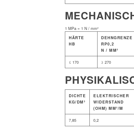
MECHANISC
1 MPa = 1 N / mm²
HÄRTE
DEHNGRENZE
HB
RP0,2
N / MM²
≤ 170
≥ 270
PHYSIKALIS
DICHTE
ELEKTRISCHER
KG/DM³
WIDERSTAND
(OHM) MM²/M
7,85
0,2