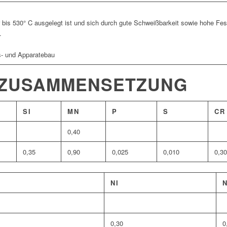
r bis 530° C ausgelegt ist und sich durch gute Schweißbarkeit sowie hohe Fest
.
s- und Apparatebau
 ZUSAMMENSETZUNG
SI
MN
P
S
CR
0,40
0,35
0,90
0,025
0,010
0,30
NI
0,30
0