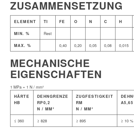
ZUSAMMENSETZUNG
ELEMENT
TI
FE
O
N
C
H
MIN. %
Rest
MAX. %
0,40
0,20
0,05
0,08
0,015
MECHANISCHE
EIGENSCHAFTEN
1 MPa = 1 N / mm²
HÄRTE
DEHNGRENZE
ZUGFESTIGKEIT
DEHN
HB
RP0,2
RM
A5,65
N / MM²
N / MM²
≤ 360
≥ 828
≥ 895
≥ 10 %